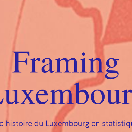
Framing
Luxembour
e histoire du Luxembourg en statistiq