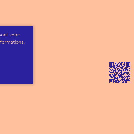
vant votre
informations,