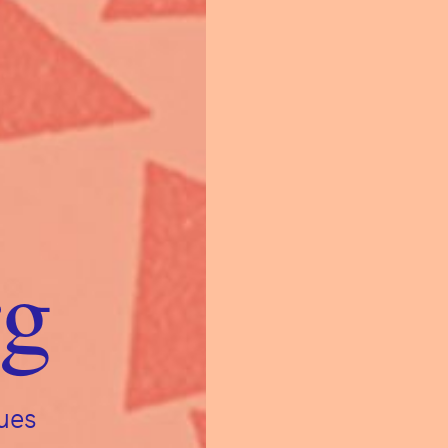
g
ues